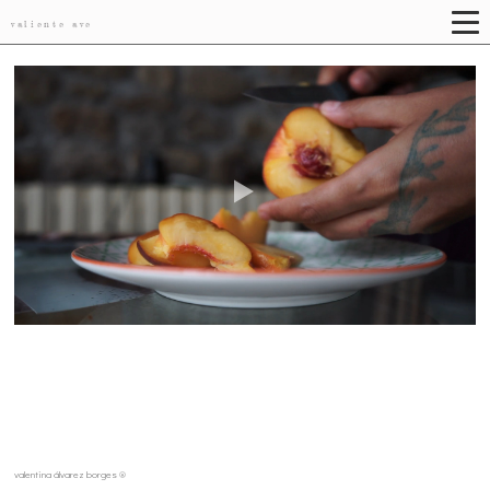
valiente ave
valentina álvarez borges ®