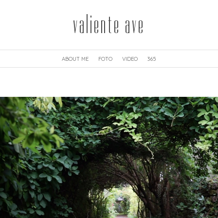
valiente ave
ABOUT ME
FOTO
VIDEO
365