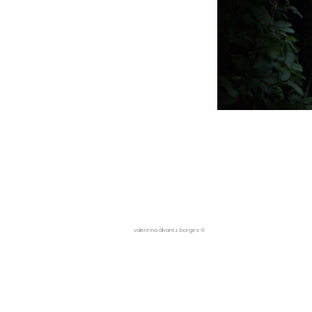
valentina álvarez borges ®