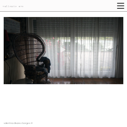
valiente ave
valentina álvarez borges ®