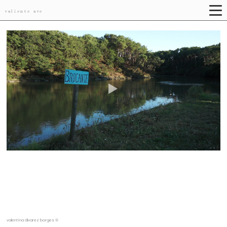
valiente ave
valentina álvarez borges ®