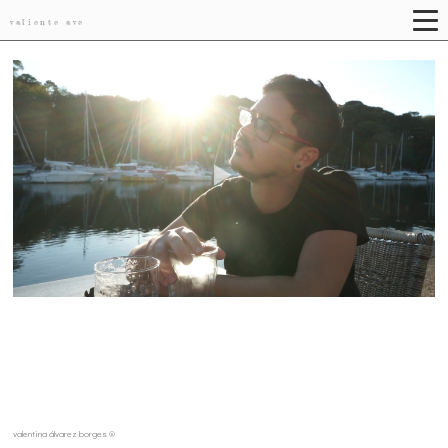
valiente ave
valentina álvarez borges ®