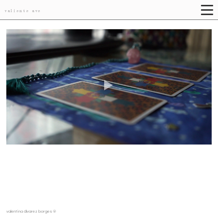
valiente ave
valentina álvarez borges ®