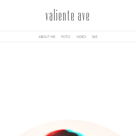
valiente ave
ABOUT ME
FOTO
VIDEO
365