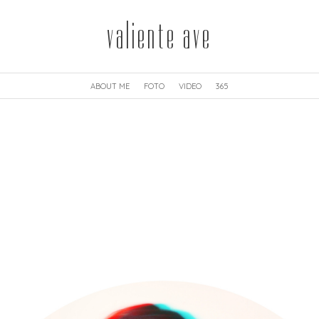
valiente ave
ABOUT ME
FOTO
VIDEO
365