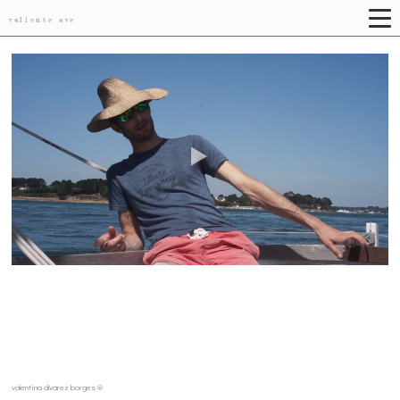
valiente ave
valentina álvarez borges ®