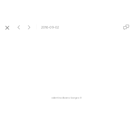
2016-09-02
valentina álvarez borges ®