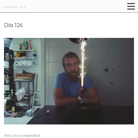
valiente ave
Día 126
¡Feliz no-cumpleaños!