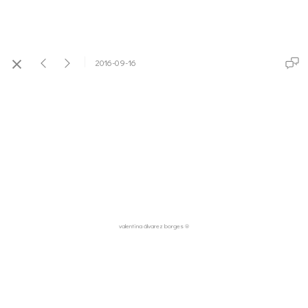
2016-09-16
valentina álvarez borges ®