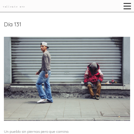
valiente ave
Día 131
Un pueblo sin piernas pero que camina.