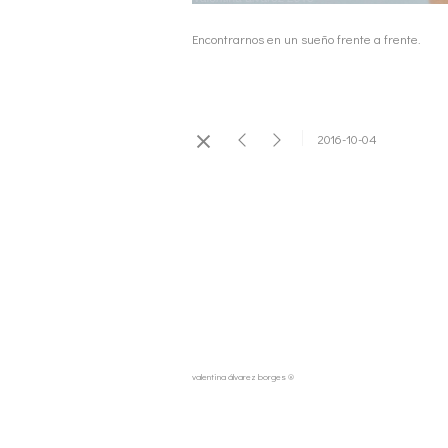
Encontrarnos en un sueño frente a frente.
2016-10-04
valentina álvarez borges ®