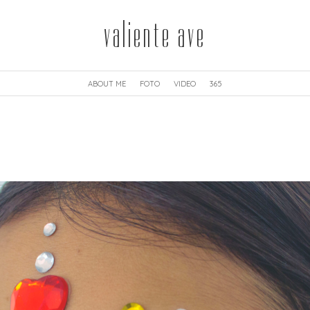
valiente ave
ABOUT ME
FOTO
VIDEO
365