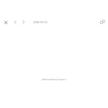
2016-10-23
valentina álvarez borges ®