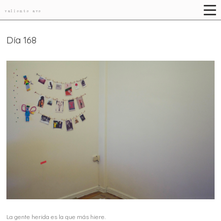
valiente ave
Día 168
La gente herida es la que más hiere.