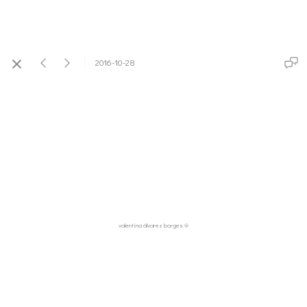
2016-10-28
valentina álvarez borges ®