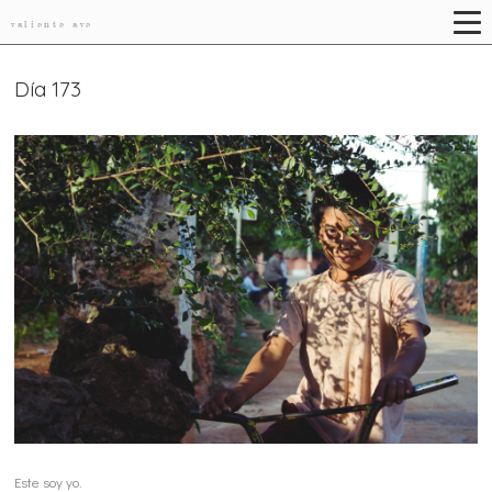
valiente ave
Día 173
Este soy yo.