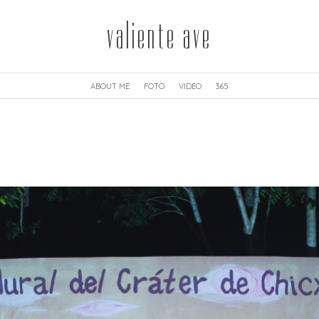
valiente ave
ABOUT ME
FOTO
VIDEO
365