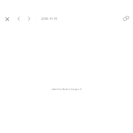
2016-11-15
valentina álvarez borges ®