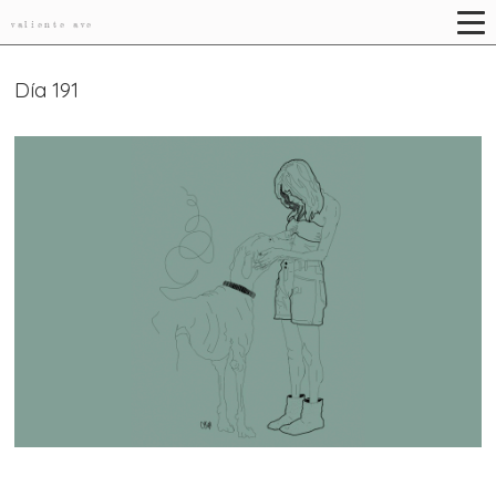
valiente ave
Día 191