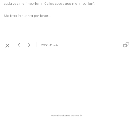
cada vez me importan más las cosas que me importan".
Me trae la cuenta por favor...
2016-11-24
valentina álvarez borges ®