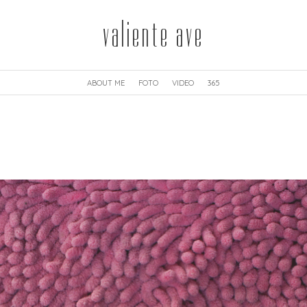
valiente ave
ABOUT ME
FOTO
VIDEO
365