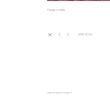
Fuego o nada.
2016-12-04
valentina álvarez borges ®