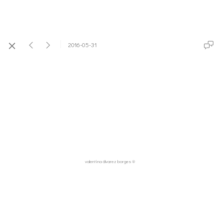
2016-05-31
valentina álvarez borges ®