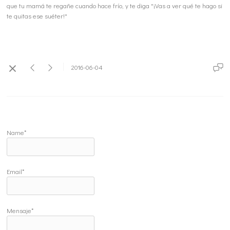
que tu mamá te regañe cuando hace frío, y te diga "¡Vas a ver qué te hago si
te quitas ese suéter!"
2016-06-04
Name*
Email*
Mensaje*