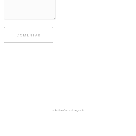
COMENTAR
valentina álvarez borges ®