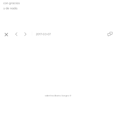
con gracias
y de nada.
2017-03-07
valentina álvarez borges ®