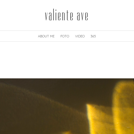
valiente ave
ABOUT ME
FOTO
VIDEO
365