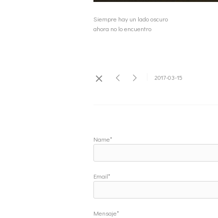
Siempre hay un lado oscuro
ahora no lo encuentro
2017-03-15
Name*
Email*
Mensaje*