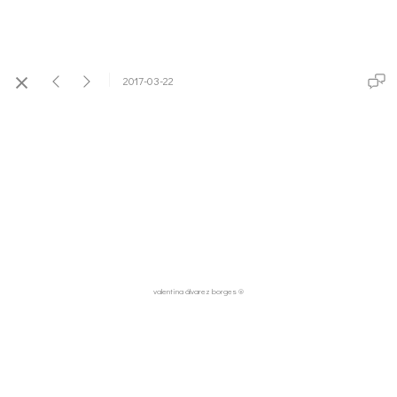
2017-03-22
valentina álvarez borges ®