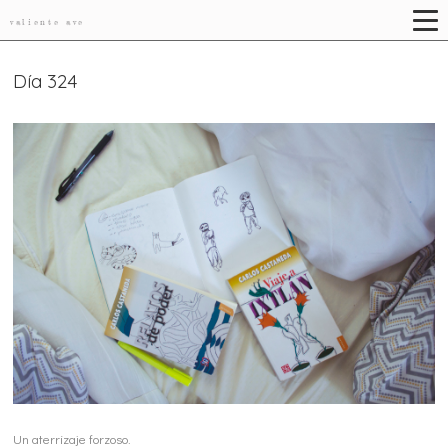
valiente ave
Día 324
Un aterrizaje forzoso.