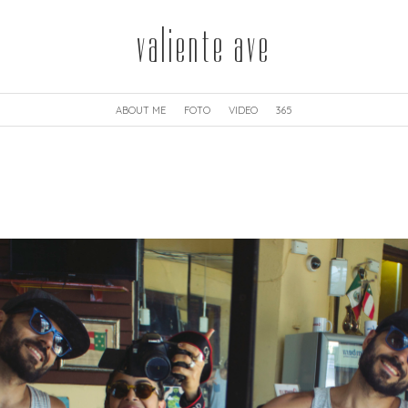
valiente ave
ABOUT ME
FOTO
VIDEO
365