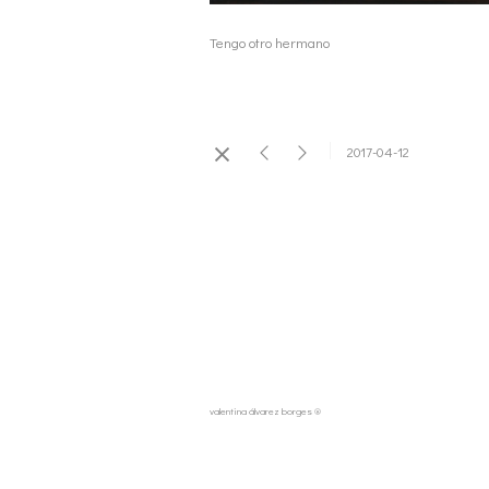
Tengo otro hermano
2017-04-12
valentina álvarez borges ®