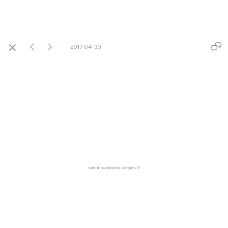
2017-04-30
valentina álvarez borges ®