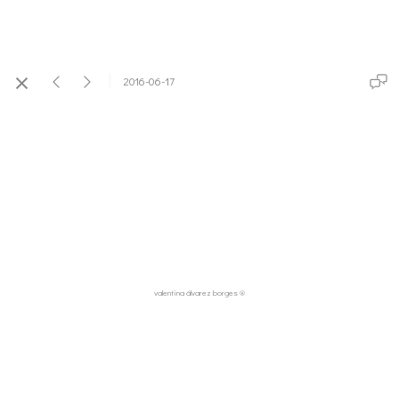
2016-06-17
valentina álvarez borges ®