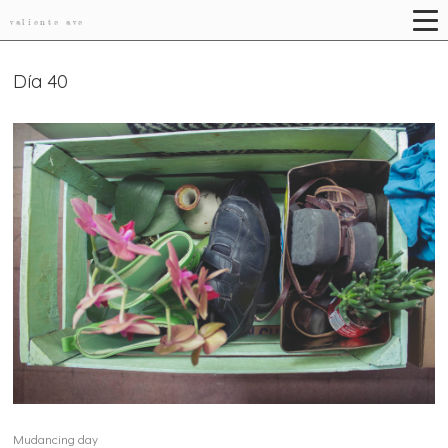
valiente ave
Día 40
Mudancing day