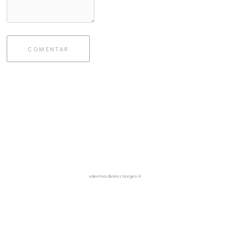
COMENTAR
valentina álvarez borges ®