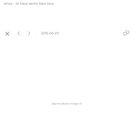
otras... te hace sentir bien loca.
2016-06-29
valentina álvarez borges ®