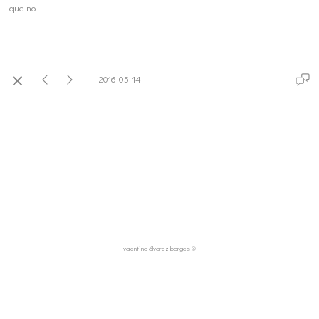
que no.
2016-05-14
valentina álvarez borges ®