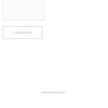
COMENTAR
valentina álvarez borges ®