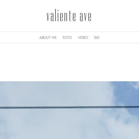
valiente ave
ABOUT ME
FOTO
VIDEO
365