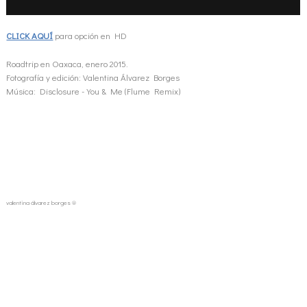
CLICK AQUÍ
para opción en HD
Roadtrip en Oaxaca, enero 2015.
Fotografía y edición: Valentina Álvarez Borges
Música: Disclosure - You & Me (Flume Remix)
valentina álvarez borges ®